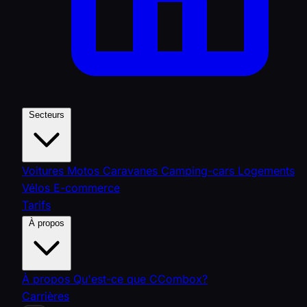
Secteurs
Voitures
Motos
Caravanes
Camping-cars
Logements
Vélos
E-commerce
Tarifs
À propos
À propos
Qu'est-ce que CCombox?
Carrières