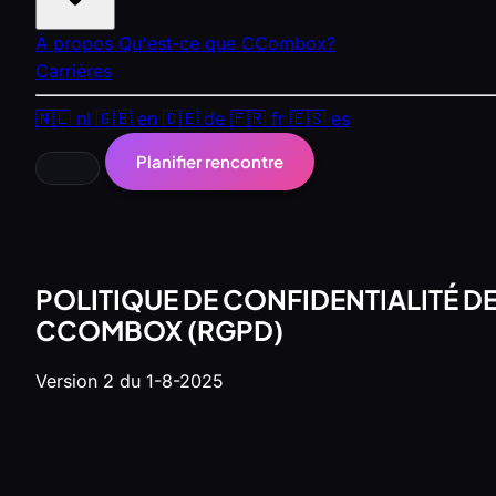
À propos
Qu'est-ce que CCombox?
Carrières
🇳🇱
nl
🇬🇧
en
🇩🇪
de
🇫🇷
fr
🇪🇸
es
Planifier rencontre
POLITIQUE DE CONFIDENTIALITÉ D
CCOMBOX (RGPD)
Version 2 du 1-8-2025