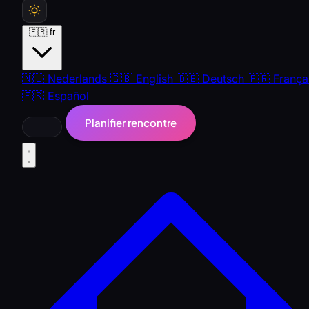
🇫🇷
fr
🇳🇱
Nederlands
🇬🇧
English
🇩🇪
Deutsch
🇫🇷
França
🇪🇸
Español
Planifier rencontre