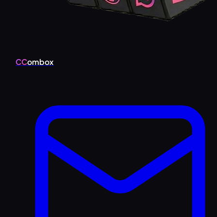
CC
ombox