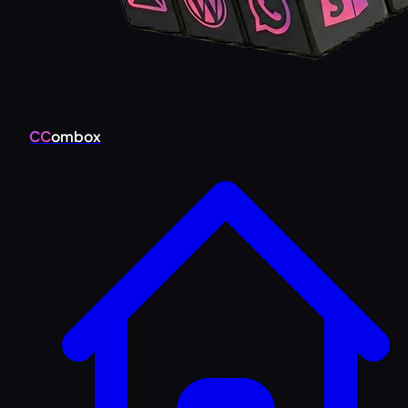
CC
ombox