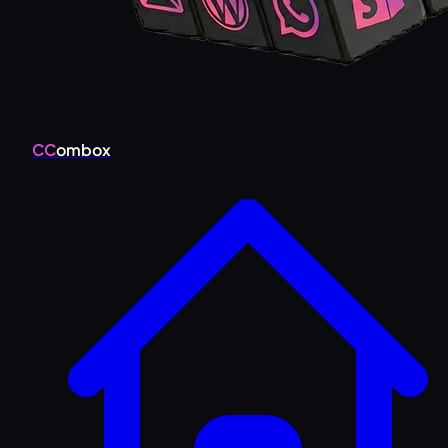
CC
ombox