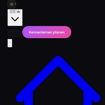
🇩🇪
de
Kennenlernen planen