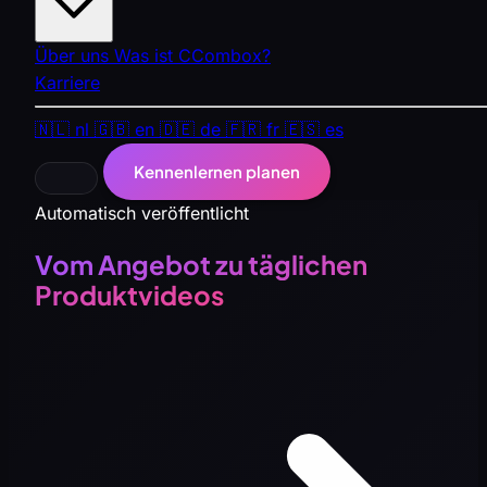
Über uns
Was ist CCombox?
Karriere
🇳🇱
nl
🇬🇧
en
🇩🇪
de
🇫🇷
fr
🇪🇸
es
Kennenlernen planen
Automatisch veröffentlicht
Vom Angebot zu täglichen
Produktvideos