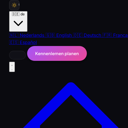
🇩🇪
de
🇳🇱
Nederlands
🇬🇧
English
🇩🇪
Deutsch
🇫🇷
França
🇪🇸
Español
Kennenlernen planen