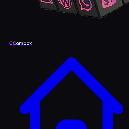
CC
ombox