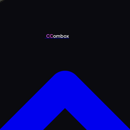
CC
ombox