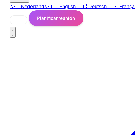
🇳🇱
Nederlands
🇬🇧
English
🇩🇪
Deutsch
🇫🇷
França
Planificar reunión