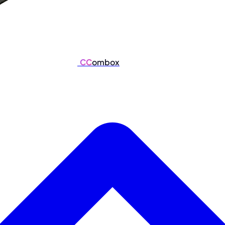
CC
ombox