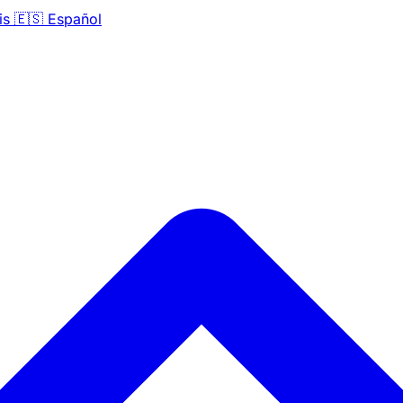
is
🇪🇸
Español