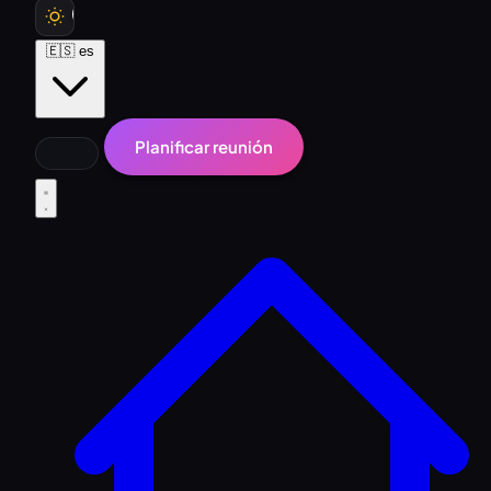
🇪🇸
es
Planificar reunión