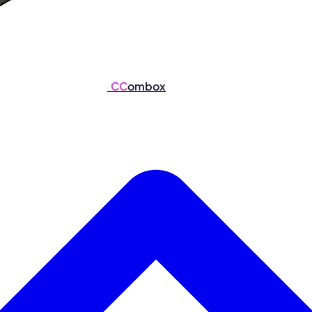
CC
ombox