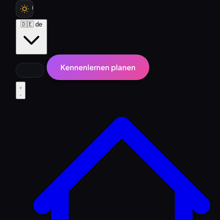
🇩🇪
de
Kennenlernen planen