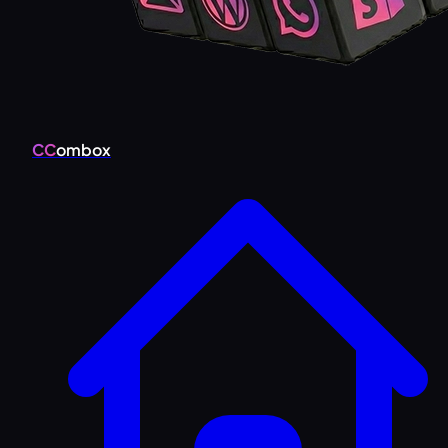
CC
ombox