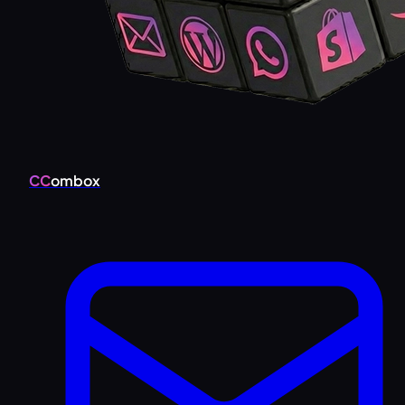
CC
ombox