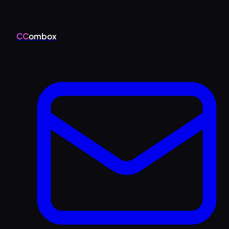
CC
ombox