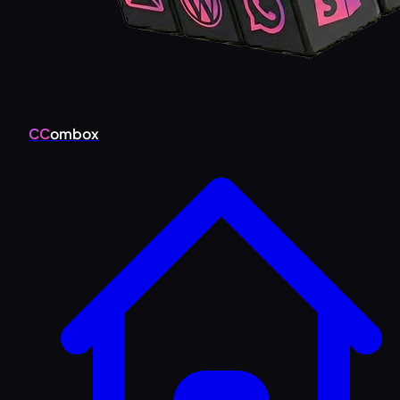
CC
ombox