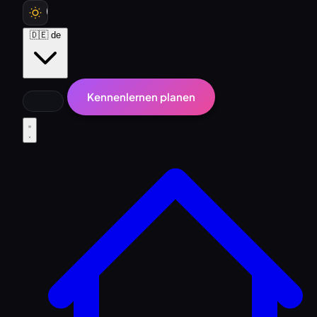
🇩🇪
de
Kennenlernen planen