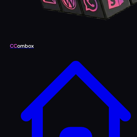
CC
ombox