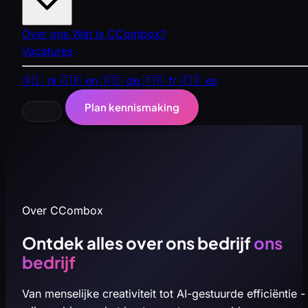
Over ons
Wat is CCombox?
Vacatures
🇳🇱
nl
🇬🇧
en
🇩🇪
de
🇫🇷
fr
🇪🇸
es
Plan kennismaking
Over CCombox
Ontdek alles over ons bedrijf
ons
bedrijf
Van menselijke creativiteit tot AI-gestuurde efficiëntie -