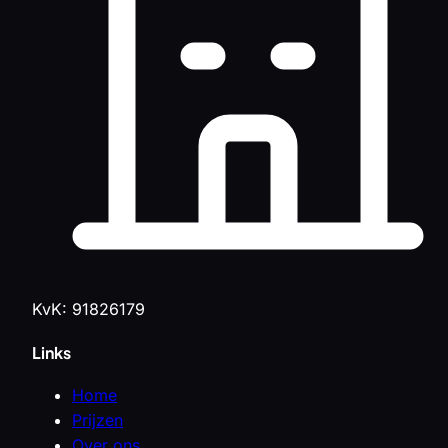
KvK: 91826179
Links
Home
Prijzen
Over ons