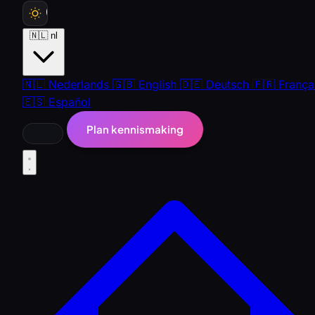
🇳🇱
nl
🇳🇱
Nederlands
🇬🇧
English
🇩🇪
Deutsch
🇫🇷
França
🇪🇸
Español
Plan kennismaking