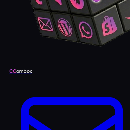
CC
ombox