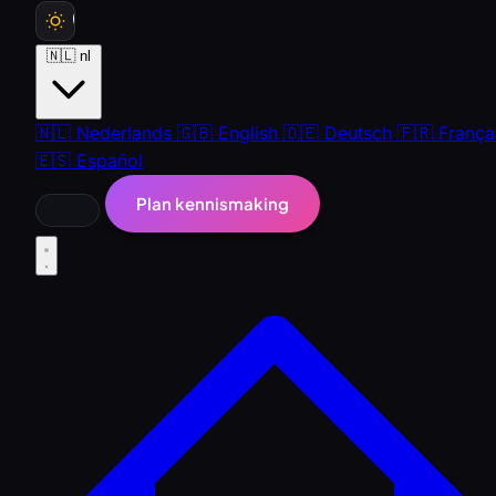
🇳🇱
nl
🇳🇱
Nederlands
🇬🇧
English
🇩🇪
Deutsch
🇫🇷
França
🇪🇸
Español
Plan kennismaking