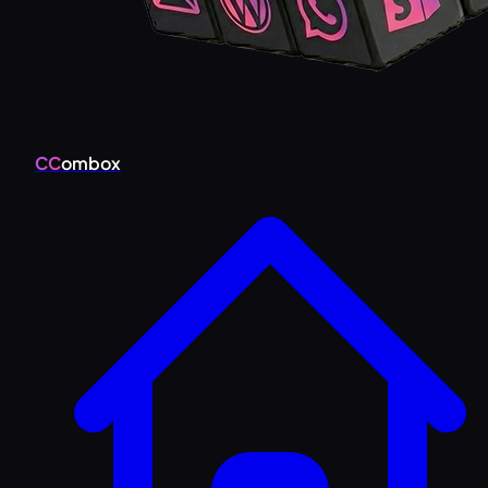
CC
ombox