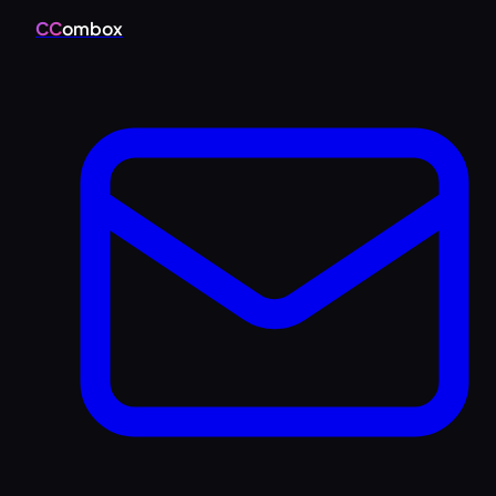
CC
ombox