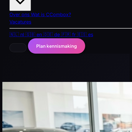
Over ons
Wat is CCombox?
Vacatures
🇳🇱
nl
🇬🇧
en
🇩🇪
de
🇫🇷
fr
🇪🇸
es
Plan kennismaking