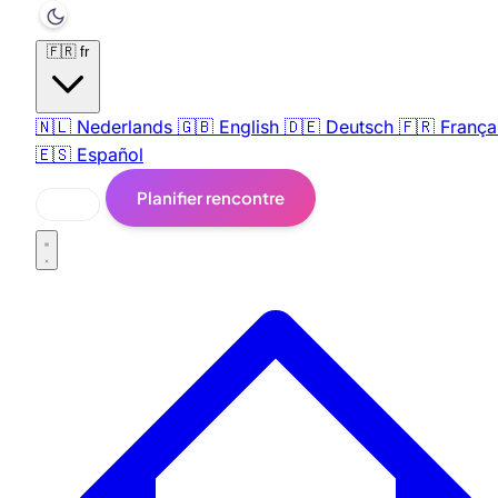
🇫🇷
fr
🇳🇱
Nederlands
🇬🇧
English
🇩🇪
Deutsch
🇫🇷
França
🇪🇸
Español
Planifier rencontre