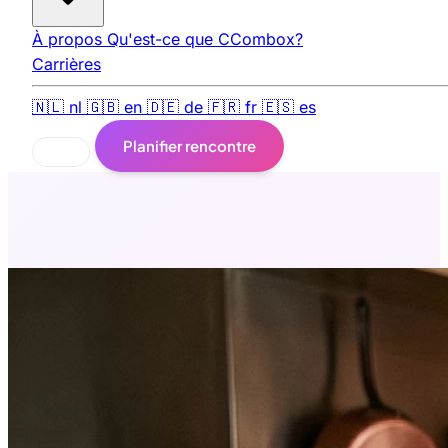
À propos
Qu'est-ce que CCombox?
Carrières
🇳🇱
nl
🇬🇧
en
🇩🇪
de
🇫🇷
fr
🇪🇸
es
Planifier rencontre