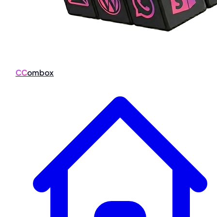
CC
ombox