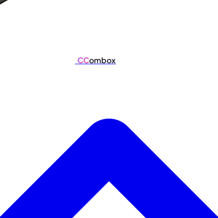
CC
ombox