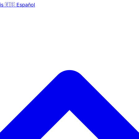
is
🇪🇸
Español