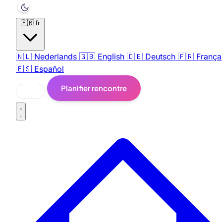
🇫🇷
fr
🇳🇱
Nederlands
🇬🇧
English
🇩🇪
Deutsch
🇫🇷
França
🇪🇸
Español
Planifier rencontre