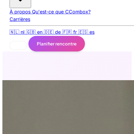
À propos
Qu'est-ce que CCombox?
Carrières
🇳🇱
nl
🇬🇧
en
🇩🇪
de
🇫🇷
fr
🇪🇸
es
Planifier rencontre