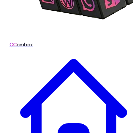
CC
ombox