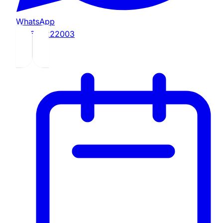
WhatsApp
+31629222003