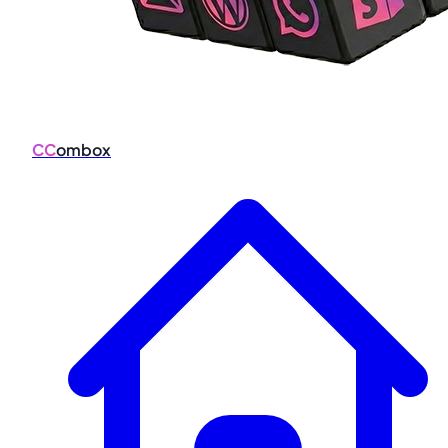
CC
ombox