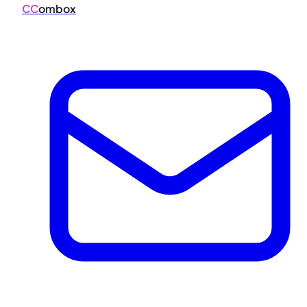
CC
ombox