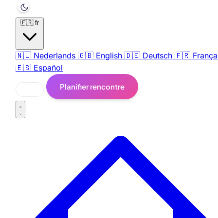
🇫🇷
fr
🇳🇱
Nederlands
🇬🇧
English
🇩🇪
Deutsch
🇫🇷
França
🇪🇸
Español
Planifier rencontre