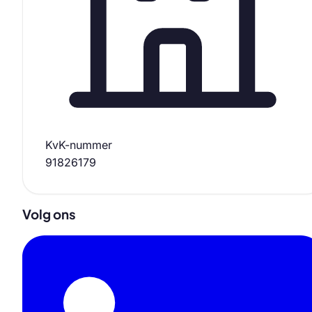
KvK-nummer
91826179
Volg ons