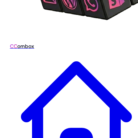
CC
ombox