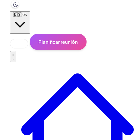
🇪🇸
es
Planificar reunión