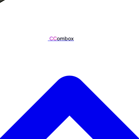
CC
ombox