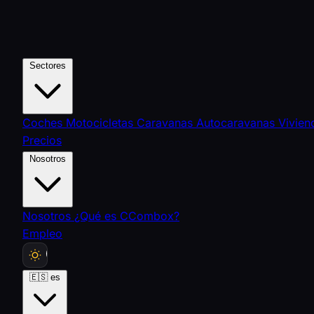
Sectores
Coches
Motocicletas
Caravanas
Autocaravanas
Vivie
Precios
Nosotros
Nosotros
¿Qué es CCombox?
Empleo
🇪🇸
es