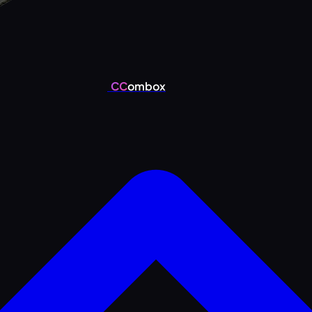
CC
ombox