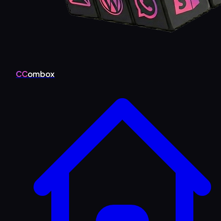
CC
ombox