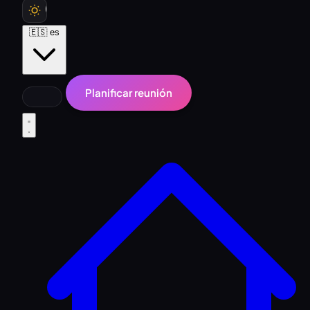
🇪🇸
es
Planificar reunión