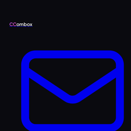
CC
ombox