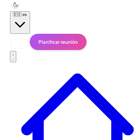
🇪🇸
es
Planificar reunión