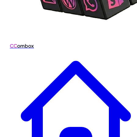
CC
ombox