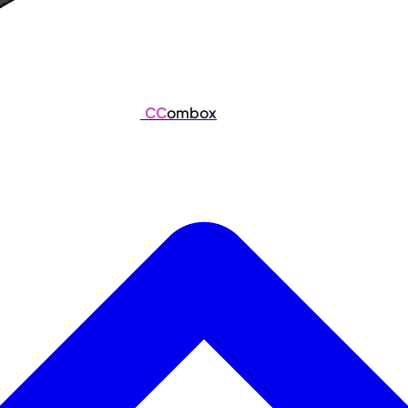
CC
ombox