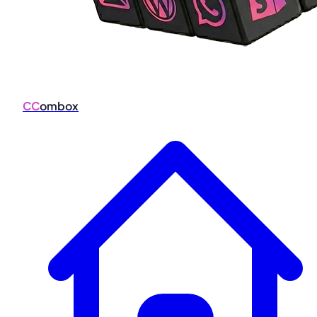
CC
ombox