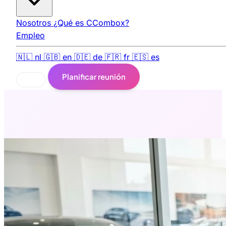
Nosotros
¿Qué es CCombox?
Empleo
🇳🇱
nl
🇬🇧
en
🇩🇪
de
🇫🇷
fr
🇪🇸
es
Planificar reunión