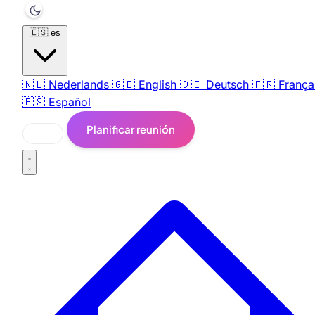
🇪🇸
es
🇳🇱
Nederlands
🇬🇧
English
🇩🇪
Deutsch
🇫🇷
França
🇪🇸
Español
Planificar reunión