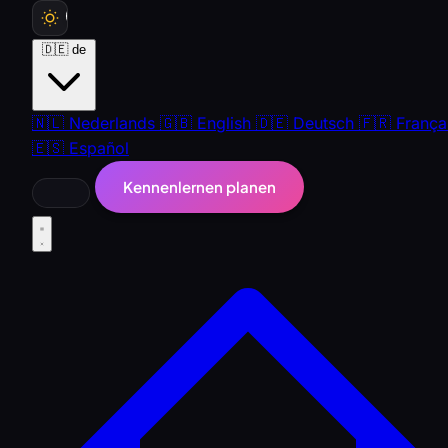
🇩🇪
de
🇳🇱
Nederlands
🇬🇧
English
🇩🇪
Deutsch
🇫🇷
França
🇪🇸
Español
Kennenlernen planen