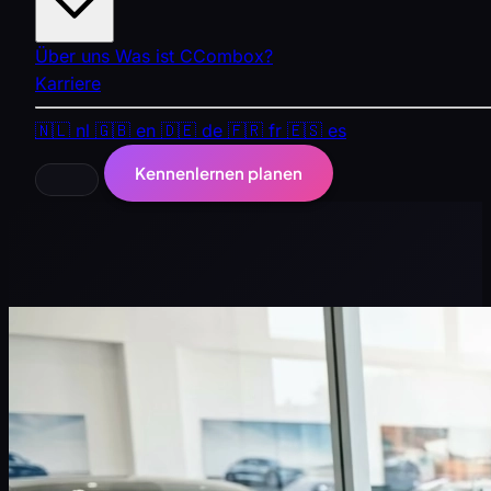
Über uns
Was ist CCombox?
Karriere
🇳🇱
nl
🇬🇧
en
🇩🇪
de
🇫🇷
fr
🇪🇸
es
Kennenlernen planen