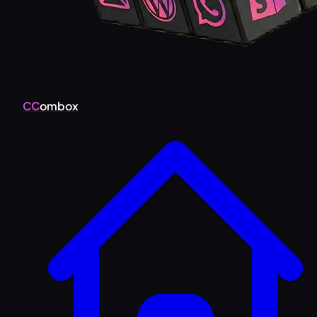
CC
ombox