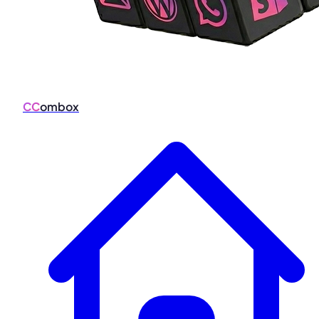
CC
ombox