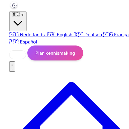
🇳🇱
nl
🇳🇱
Nederlands
🇬🇧
English
🇩🇪
Deutsch
🇫🇷
França
🇪🇸
Español
Plan kennismaking