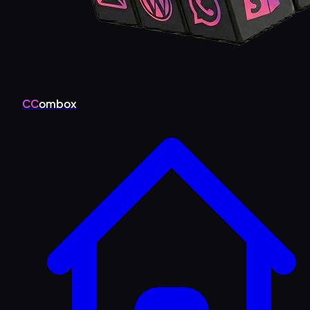
CC
ombox