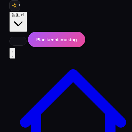
🇳🇱
nl
Plan kennismaking