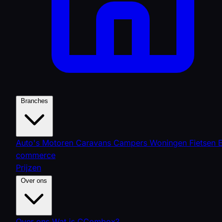
Branches
Auto's
Motoren
Caravans
Campers
Woningen
Fietsen
commerce
Prijzen
Over ons
Over ons
Wat is CCombox?