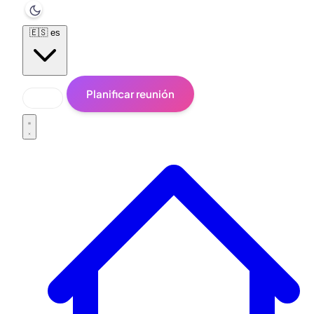
🇪🇸
es
Planificar reunión