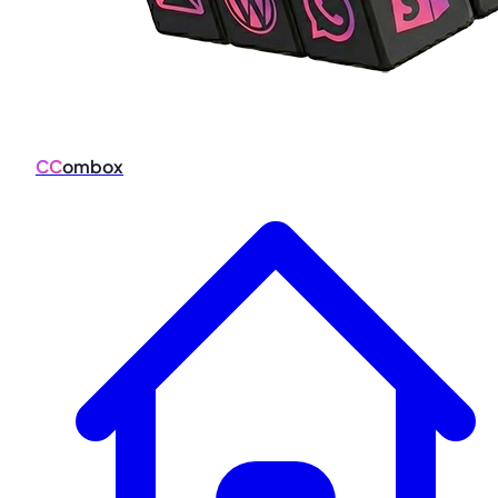
CC
ombox