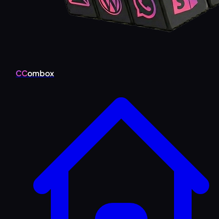
CC
ombox