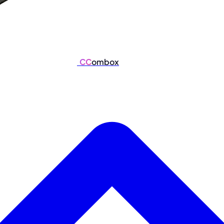
CC
ombox